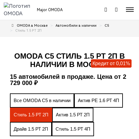
Major OMODA
Автомобили в наличии
C5
OMODA в Москве
Стиль 1.5 РТ 2П
OMODA C5 СТИЛЬ 1.5 РТ 2П В
НАЛИЧИИ В МОСКВЕ
Кредит от 0,01%
Кредит от 0,01%
Кредит от 0,01%
Кредит от 0,01%
Кредит от 0,01%
Кредит от 0,01%
Кредит от 0,01%
Кредит от 0,01%
15 автомобилей в продаже. Цена от 2
729 000 ₽
Все OMODA C5 в наличии
Актив РЕ 1.6 РТ 4П
Стиль 1.5 РТ 2П
Актив 1.5 РТ 2П
Драйв 1.5 РТ 2П
Стиль 1.5 РТ 4П