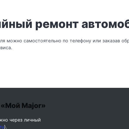
тийный ремонт автом
иля можно самостоятельно по телефону или заказав о
виса.
 «Мой Major»
жно через личный
ru
).