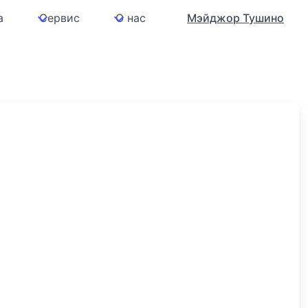
а
Сервис
О нас
Мэйджор Тушино