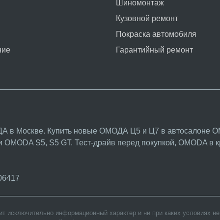
Шиномонтаж
Кузовной ремонт
Покраска автомобиля
ние
Гарантийный ремонт
А в Москве. Купить новые ОМОДА Ц5 и Ц7 в автосалоне O
ики OMODA
S5
,
S5 GT
. Тест-драйв перед покупкой, OMODA в 
06417
сит исключительно информационный характер и ни при каких условиях н