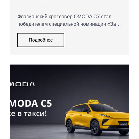
«ЗА РУЛЕМ» 2026
Флагманский кроссовер OMODA C7 стал
победителем специальной номинации «За
смелый дизайн» в рамках Гран-при «За
рулем» 2026. Жюри отметило
Подробнее
футуристичный облик модели,
выразительную световую архитектуру и
смелую дизайнерскую философию бренда.