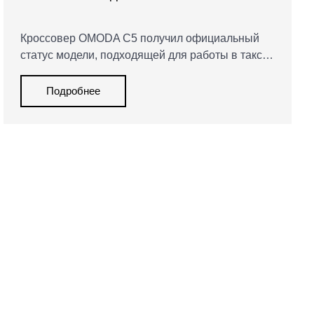
Кроссовер OMODA C5 получил официальный
статус модели, подходящей для работы в такси.
Автомобиль адаптирован к интенсивной
городской эксплуатации, а покупка через
Подробнее
MAJOR Лизинг делает его удобным решением
для таксопарков и частных водителей.