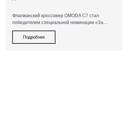
2026
Флагманский кроссовер OMODA C7 стал
победителем специальной номинации «За
смелый дизайн» в рамках Гран-при «За рулем»
2026. Жюри отметило футуристичный облик
Подробнее
модели, выразительную световую архитектуру и
смелую дизайнерскую философию бренда.