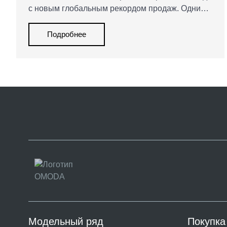
с новым глобальным рекордом продаж. Одним
из ключевых драйверов роста стал кроссовер
OMODA C5, а дополнительный импульс
Подробнее
брендам обеспечило развитие гибридных и
электрических технологий.
Модельный ряд
Покупка