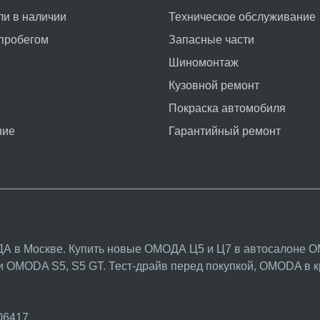
и в наличии
Техническое обслуживание
пробегом
Запасные части
Шиномонтаж
Кузовной ремонт
Покраска автомобиля
ние
Гарантийный ремонт
А в Москве. Купить новые ОМОДА Ц5 и Ц7 в автосалоне O
ики OMODA
S5
,
S5 GT
. Тест-драйв перед покупкой, OMODA в 
06417